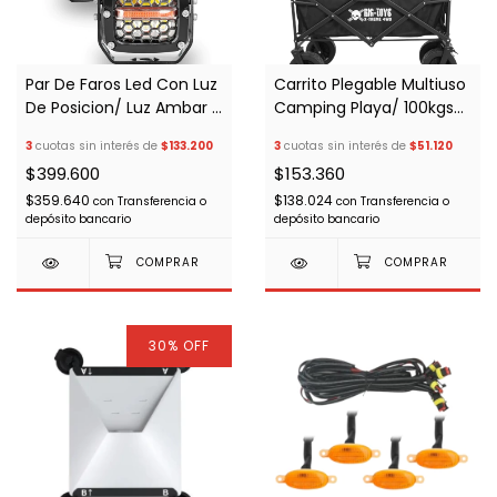
Par De Faros Led Con Luz
Carrito Plegable Multiuso
De Posicion/ Luz Ambar Y
Camping Playa/ 100kgs
Blanca
Color Negro
3
cuotas sin interés de
$133.200
3
cuotas sin interés de
$51.120
$399.600
$153.360
$359.640
$138.024
con
Transferencia o
con
Transferencia o
depósito bancario
depósito bancario
30
%
OFF