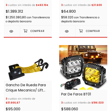
Travesia/Motorhome
Ajuste
3
cuotas sin interés de
$463.104
3
cuotas sin interés de
$21.600
$1.389.312
$64.800
$1.250.380,80
$58.320
con
Transferencia
con
Transferencia o
o depósito bancario
depósito bancario
Gancho De Rueda Para
Crique Mecanico/ Lift
Par De Faros BT01
Mate
3
cuotas sin interés de
$31.666,67
3
cuotas sin interés de
$196.020
$95.000
$588.060