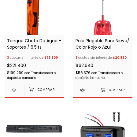
Tanque Chato De Agua +
Pala Plegable Para Nieve/
Soportes / 6.5lts
Color Rojo o Azul
3
cuotas sin interés de
$73.800
3
cuotas sin interés de
$20.880
$221.400
$62.640
$199.260
$56.376
con
Transferencia o
con
Transferencia o
depósito bancario
depósito bancario
COMPRAR