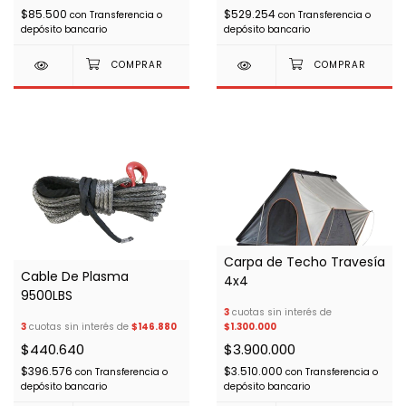
$85.500
$529.254
con
Transferencia o
con
Transferencia o
depósito bancario
depósito bancario
Carpa de Techo Travesía
Cable De Plasma
4x4
9500LBS
3
cuotas sin interés de
3
cuotas sin interés de
$146.880
$1.300.000
$440.640
$3.900.000
$396.576
$3.510.000
con
Transferencia o
con
Transferencia o
depósito bancario
depósito bancario