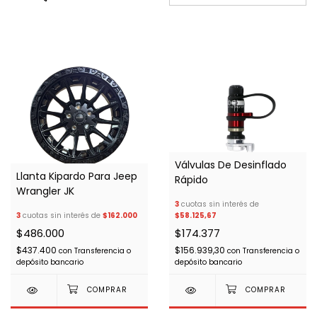
Válvulas De Desinflado
Llanta Kipardo Para Jeep
Rápido
Wrangler JK
3
cuotas sin interés de
3
cuotas sin interés de
$162.000
$58.125,67
$486.000
$174.377
$437.400
$156.939,30
con
Transferencia o
con
Transferencia o
depósito bancario
depósito bancario