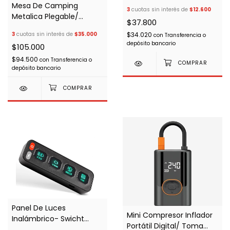
Y Barras Led
Mesa De Camping
3
cuotas sin interés de
$12.600
Metalica Plegable/
$37.800
Transportable Color
$34.020
3
cuotas sin interés de
$35.000
con
Transferencia o
Negro
depósito bancario
$105.000
$94.500
con
Transferencia o
depósito bancario
Panel De Luces
Mini Compresor Inflador
Inalámbrico- Swicht
Portátil Digital/ Toma
Panel/ 4 Botones