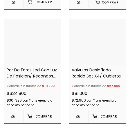
COMPRAR
Par De Faros Led Con Luz
Valvulas Desinflado
De Posicion/ Redondos
Rapido Set X4/ Cubiertas
4"
4x4 Off Road
3
cuotas sin interés de
$111.600
3
cuotas sin interés de
$27.000
$334.800
$81.000
$301.320
$72.900
con
Transferencia o
con
Transferencia o
depósito bancario
depósito bancario