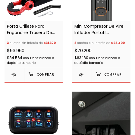
Porta Grillete Para
Mini Compresor De Aire
Enganche Trasero De
Inflador Portátil
50x50
Digital/usb Y Usb C Negro
3
cuotas sin interés de
$31.320
3
cuotas sin interés de
$23.400
$93.960
$70.200
$84.564
$63.180
con
Transferencia o
con
Transferencia o
depósito bancario
depósito bancario