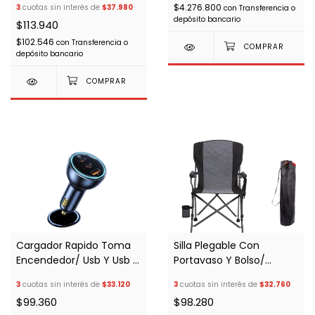
$4.276.800
3
cuotas sin interés de
$37.980
con
Transferencia o
depósito bancario
$113.940
$102.546
con
Transferencia o
depósito bancario
Cargador Rapido Toma
Silla Plegable Con
Encendedor/ Usb Y Usb C
Portavaso Y Bolso/
Negro
Camping Travesía 4x4
3
cuotas sin interés de
$33.120
3
cuotas sin interés de
$32.760
$99.360
$98.280