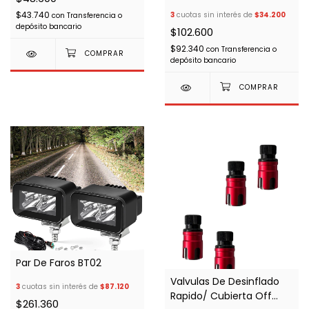
Exterior-029
$43.740
3
cuotas sin interés de
$34.200
con
Transferencia o
depósito bancario
$102.600
$92.340
con
Transferencia o
depósito bancario
Par De Faros BT02
Valvulas De Desinflado
3
cuotas sin interés de
$87.120
Rapido/ Cubierta Off
$261.360