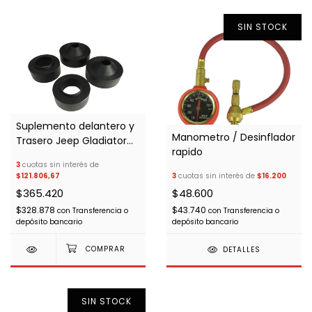
SIN STOCK
Suplemento delantero y
Manometro / Desinflador
Trasero Jeep Gladiator
rapido
+5cm
3
cuotas sin interés de
$121.806,67
3
cuotas sin interés de
$16.200
$365.420
$48.600
$328.878
$43.740
con
Transferencia o
con
Transferencia o
depósito bancario
depósito bancario
DETALLES
SIN STOCK