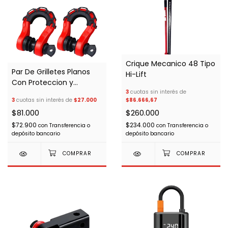
Crique Mecanico 48 Tipo
Par De Grilletes Planos
Hi-Lift
Con Proteccion y
Arandela De Ajuste
3
cuotas sin interés de
3
cuotas sin interés de
$27.000
$86.666,67
$81.000
$260.000
$72.900
$234.000
con
Transferencia o
con
Transferencia o
depósito bancario
depósito bancario