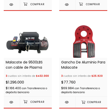
Malacate de 9500LBS
Gancho De Aluminio Para
con cable de Plasma
Malacate
3
cuotas sin interés de
$432.000
3
cuotas sin interés de
$25.920
$1.296.000
$77.760
$1.166.400
$69.984
con
Transferencia o
con
Transferencia o
depósito bancario
depósito bancario
COMPRAR