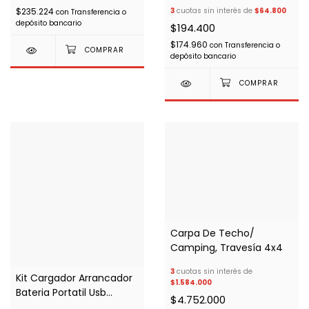
Road 4x4
$235.224
3
cuotas sin interés de
$64.800
con
Transferencia o
depósito bancario
$194.400
$174.960
con
Transferencia o
depósito bancario
Carpa De Techo/
Camping, Travesía 4x4
3
cuotas sin interés de
Kit Cargador Arrancador
$1.584.000
Bateria Portatil Usb
$4.752.000
Compresor