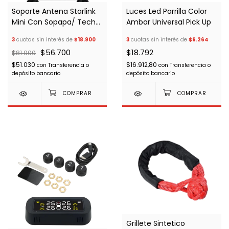
Soporte Antena Starlink
Luces Led Parrilla Color
Mini Con Sopapa/ Techo
Ambar Universal Pick Up
Vidrio
3
cuotas sin interés de
$18.900
3
cuotas sin interés de
$6.264
$56.700
$18.792
$81.000
$51.030
$16.912,80
con
Transferencia o
con
Transferencia o
depósito bancario
depósito bancario
Grillete Sintetico