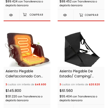
$89.424
$88.452
con
Transferencia o
con
Transferencia o
depósito bancario
depósito bancario
COMPRAR
Asiento Plegable
Asiento Plegable De
Calefaccionado Con
Estadio/ Camping/
Respaldo/ Grada Estadio
Grada Con Respaldo
3
cuotas sin interés de
$48.600
3
cuotas sin interés de
$20.520
$145.800
$61.560
$131.220
$55.404
con
Transferencia o
con
Transferencia o
depósito bancario
depósito bancario