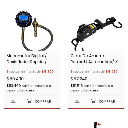
Manometro Digital /
Cinta De Amarre
Desinflador Rapido /
Retractil Automatica/ 3
Travesias/ 4x4
Mts
3
cuotas sin interés de
$19.800
3
cuotas sin interés de
$19.080
$59.400
$57.240
$53.460
$51.516
con
Transferencia o
con
Transferencia o
depósito bancario
depósito bancario