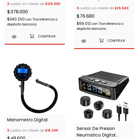
Encendedor Negro
3
cuotas sin interés de
$126.000
3
cuotas sin interés de
$25.560
$378.000
$76.680
$340.200
con
Transferencia o
$69.012
con
Transferencia o
depósito bancario
depósito bancario
Manometro Digital
Sensor De Presion
3
cuotas sin interés de
$16.200
Neumatico Digital
$48.600