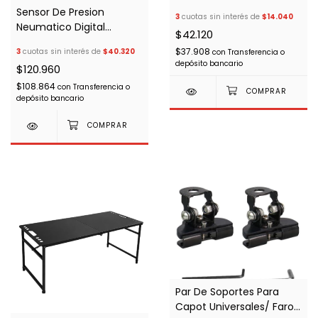
Sensor De Presion
3
cuotas sin interés de
$14.040
Neumatico Digital
$42.120
Exterior- 027
$37.908
3
cuotas sin interés de
$40.320
con
Transferencia o
depósito bancario
$120.960
$108.864
con
Transferencia o
depósito bancario
Par De Soportes Para
Capot Universales/ Faros