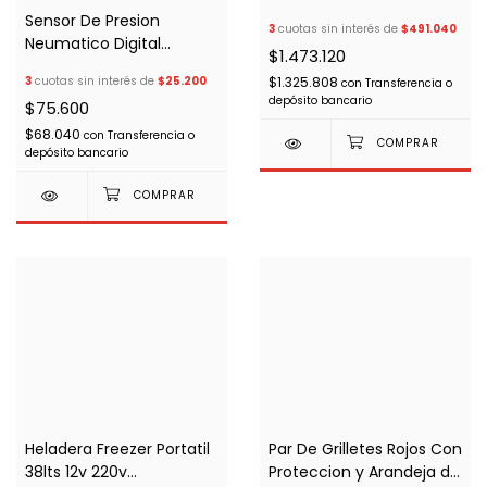
Travesia/motorhome
Sensor De Presion
3
cuotas sin interés de
$491.040
Neumatico Digital
$1.473.120
Exterior-025
$1.325.808
3
cuotas sin interés de
$25.200
con
Transferencia o
depósito bancario
$75.600
$68.040
con
Transferencia o
depósito bancario
Heladera Freezer Portatil
Par De Grilletes Rojos Con
38lts 12v 220v
Proteccion y Arandeja de