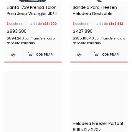
Llanta 17x9 Prensa Talón
Bandeja Para Freezer/
Para Jeep Wrangler JK/JL
Heladera Deslizable
3
cuotas sin interés de
$331.200
3
cuotas sin interés de
$142.632
$993.600
$427.896
$894.240
$385.106,40
con
Transferencia o
con
Transferencia o
depósito bancario
depósito bancario
Heladera Freezer Portatil
60lts 12v 220v